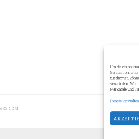
Um dir ein optima
Geräteinformation
zustimmst, können
verarbeiten. Wenn
Merkmale und Fun
Dienste verwalten
ESS.COM
.
AKZEPTI