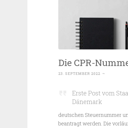
Die CPR-Nummer
23. SEPTEMBER 2022
~
Erste Post vom Staa
Dänemark
deutschen Steuernummer un
beantragt werden. Die vorlä