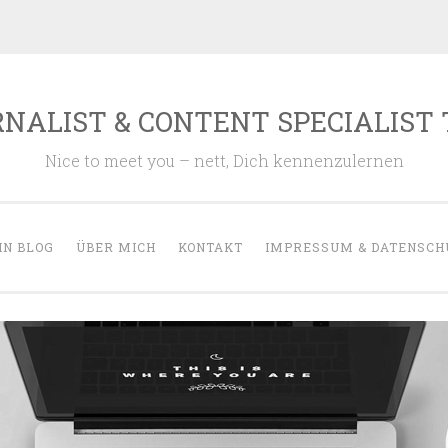
NALIST & CONTENT SPECIALIST
Nice to meet you – nett, Dich kennenzulernen
IN BLOG
ÜBER MICH
KONTAKT
IMPRESSUM & DATENSCH