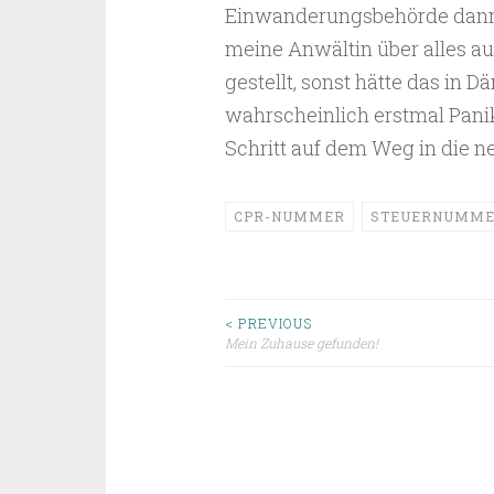
Einwanderungsbehörde dann 
meine Anwältin über alles au
gestellt, sonst hätte das in 
wahrscheinlich erstmal Panik 
Schritt auf dem Weg in die n
CPR-NUMMER
STEUERNUMM
Beitragsnavigat
< PREVIOUS
Mein Zuhause gefunden!