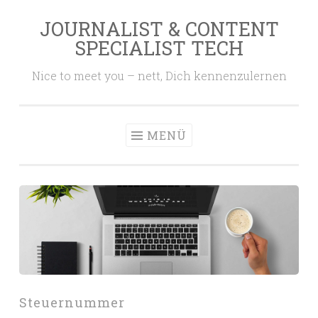
JOURNALIST & CONTENT
Zum
SPECIALIST TECH
Inhalt
springen
Nice to meet you – nett, Dich kennenzulernen
MENÜ
Steuernummer