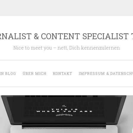
NALIST & CONTENT SPECIALIST
Nice to meet you – nett, Dich kennenzulernen
IN BLOG
ÜBER MICH
KONTAKT
IMPRESSUM & DATENSCH