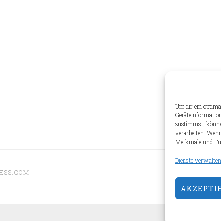
Um dir ein optima
Geräteinformation
zustimmst, können
verarbeiten. Wenn
Merkmale und Fun
Dienste verwalten
ESS.COM
.
AKZEPTI