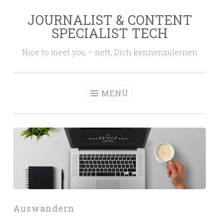
JOURNALIST & CONTENT
Zum
SPECIALIST TECH
Inhalt
springen
Nice to meet you – nett, Dich kennenzulernen
MENÜ
Auswandern